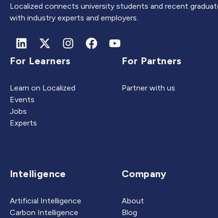
Localized connects university students and recent graduat
with industry experts and employers.
For Learners
For Partners
Learn on Localized
Partner with us
Events
Jobs
Experts
Intelligence
Company
Artificial Intelligence
About
Carbon Intelligence
Blog