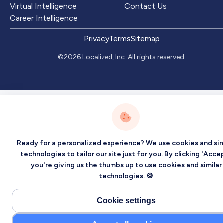
Virtual Intelligence
Contact Us
Career Intelligence
Privacy
Terms
Sitemap
©2026 Localized, Inc. All rights reserved.
Ready for a personalized experience? We use cookies and sim
technologies to tailor our site just for you. By clicking 'Accep
you're giving us the thumbs up to use cookies and similar
technologies. 🍪
Cookie settings