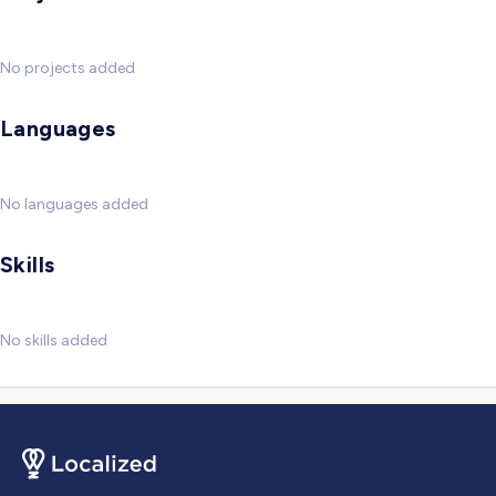
No projects added
Languages
No languages added
Skills
No skills added