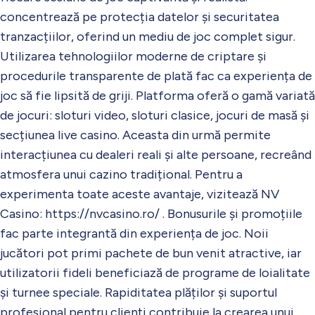
concentrează pe protecția datelor și securitatea
tranzacțiilor, oferind un mediu de joc complet sigur.
Utilizarea tehnologiilor moderne de criptare și
procedurile transparente de plată fac ca experiența de
joc să fie lipsită de griji. Platforma oferă o gamă variată
de jocuri: sloturi video, sloturi clasice, jocuri de masă și
secțiunea live casino. Aceasta din urmă permite
interacțiunea cu dealeri reali și alte persoane, recreând
atmosfera unui cazino tradițional. Pentru a
experimenta toate aceste avantaje, vizitează NV
Casino: https://nvcasino.ro/ . Bonusurile și promoțiile
fac parte integrantă din experiența de joc. Noii
jucători pot primi pachete de bun venit atractive, iar
utilizatorii fideli beneficiază de programe de loialitate
și turnee speciale. Rapiditatea plăților și suportul
profesional pentru clienți contribuie la crearea unui