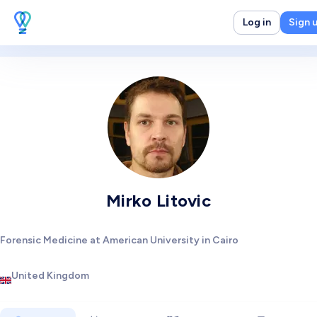
Log in
Sign 
Mirko Litovic
Forensic Medicine at American University in Cairo
United Kingdom