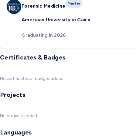
Master
Forensic Medicine
American University in Cairo
Graduating in 2026
Certificates & Badges
No certificates or badges added
Projects
No projects added
Languages